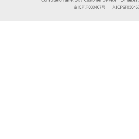
Consultation time: 24/7 Customer Service E-mail:
es
京ICP证030467号
京ICP证03046